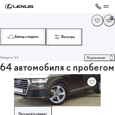
49
Бренд и модель
Фильтры
Найдено: 64
 По умолчанию 
64 автомобиля с пробегом
2017
·
129 413 км
AUDI Q7
3 л (249 л.с.), АКПП, дизель, Полный привод
4 775 000 ₽
Рассчитать кредит