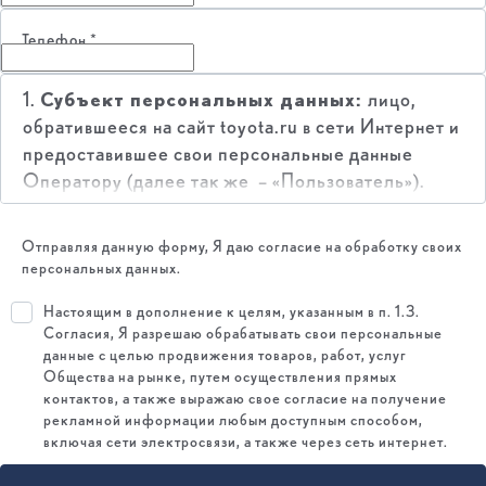
Телефон
*
Субъект персональных данных:
1.
лицо,
обратившееся на сайт toyota.ru в сети Интернет и
предоставившее свои персональные данные
Оператору (далее так же – «Пользователь»).
Оператор обработки персональных
2.
данных:
ООО «Тойота Мотор» (далее – «Тойота
Отправляя данную форму, Я даю согласие на обработку своих
Мотор» или «Оператор»), имеющее место
персональных данных.
нахождения по адресу: 141031, Россия, Московская
Настоящим в дополнение к целям, указанным в п. 1.3.
обл., Мытищинский р-н, МКАД, 84-й км, ТПЗ
Согласия, Я разрешаю обрабатывать свои персональные
"Алтуфьево", вл. 5, стр. 1.
данные с целью продвижения товаров, работ, услуг
Цель обработки персональных данных:
3.
Общества на рынке, путем осуществления прямых
контактов, а также выражаю свое согласие на получение
организация участия Пользователя в мероприятиях,
рекламной информации любым доступным способом,
в том числе в качестве участника мероприятия;
включая сети электросвязи, а также через сеть интернет.
предоставление информации Пользователю,