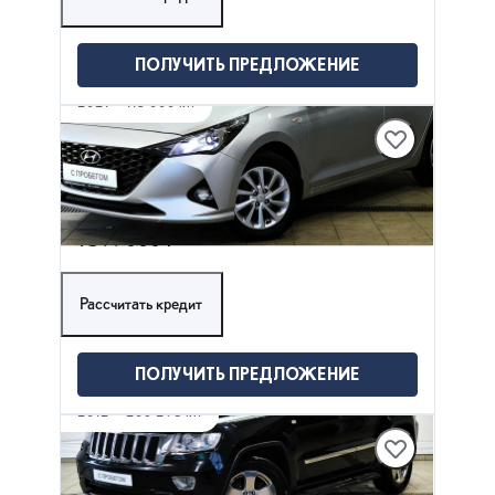
ПОЛУЧИТЬ ПРЕДЛОЖЕНИЕ
2021
·
115 000 км
HYUNDAI SOLARIS
1.6 л (123 л.с.), АКПП, бензин, Передний
привод
1 399 000 ₽
Рассчитать кредит
ПОЛУЧИТЬ ПРЕДЛОЖЕНИЕ
2012
·
206 298 км
JEEP GRAND CHEROKEE
3 л (243 л.с.), АКПП, дизель, Полный привод